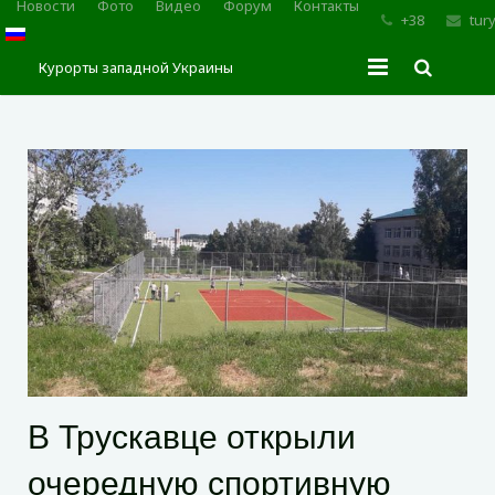
Новости
Фото
Видео
Форум
Контакты
+38
tur
Курорты западной Украины
Главная
Трускавец
Сходница
Моршин
Карпаты
В Трускавце открыли
очередную спортивную