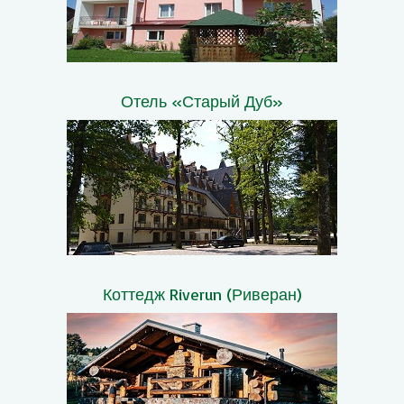
Отель «Старый Дуб»
Коттедж Riverun (Риверан)