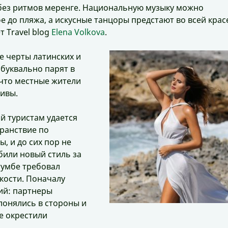
без ритмов меренге. Национальную музыку можно
е до пляжа, а искусные танцоры предстают во всей крас
 Travel blog
Elena Volkova
.
 черты латинских и
 буквально парят в
 что местные жители
тивы.
й туристам удается
транствие по
ы, и до сих пор не
били новый стиль за
тумбе требовал
кости. Поначалу
ий: партнеры
лонялись в стороны и
е окрестили