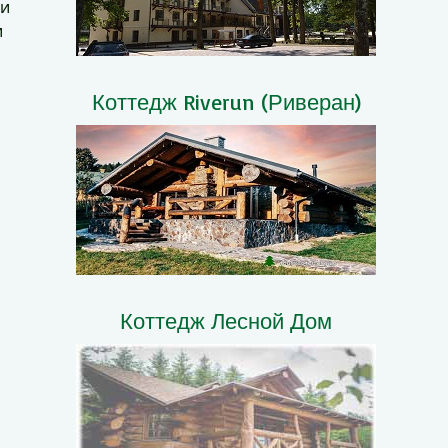
ри
и
Коттедж Riverun (Риверан)
Коттедж Лесной Дом