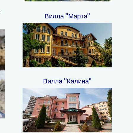
е
Вилла "Марта"
Вилла "Калина"