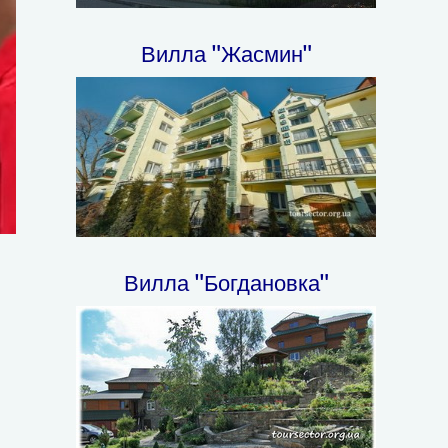
Вилла "Жасмин"
Вилла "Богдановка"