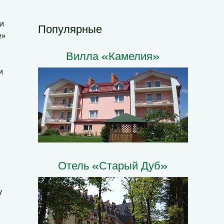
и
Популярные
е»
Вилла «Камелия»
и
Отель «Старый Дуб»
у