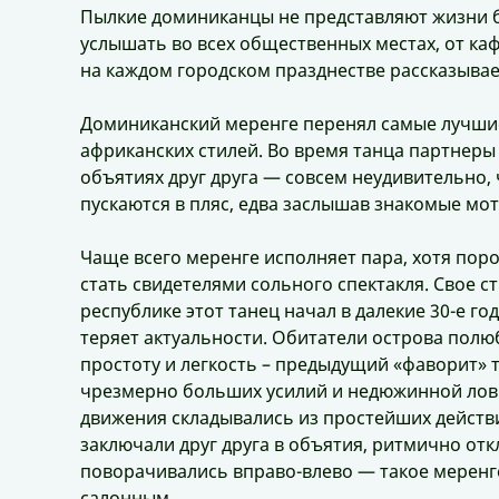
Пылкие доминиканцы не представляют жизни 
услышать во всех общественных местах, от каф
на каждом городском празднестве рассказывает
Доминиканский меренге перенял самые лучшие
африканских стилей. Во время танца партнеры
объятиях друг друга — совсем неудивительно,
пускаются в пляс, едва заслышав знакомые мо
Чаще всего меренге исполняет пара, хотя поро
стать свидетелями сольного спектакля. Свое с
республике этот танец начал в далекие 30-е год
теряет актуальности. Обитатели острова полю
простоту и легкость – предыдущий «фаворит» 
чрезмерно больших усилий и недюжинной лов
движения складывались из простейших действ
заключали друг друга в объятия, ритмично отк
поворачивались вправо-влево — такое меренг
салонным.