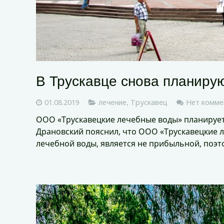
В Трускавце снова планиру
01.08.2019
лечение
,
Трускавец
Нет комме
ООО «Трускавецкие лечебные воды» планирует
Драновский пояснил, что ООО «Трускавецкие 
лечебной воды, является не прибыльной, поэ