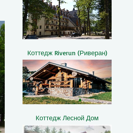
Коттедж Riverun (Риверан)
Коттедж Лесной Дом