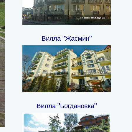
Вилла "Жасмин"
Вилла "Богдановка"