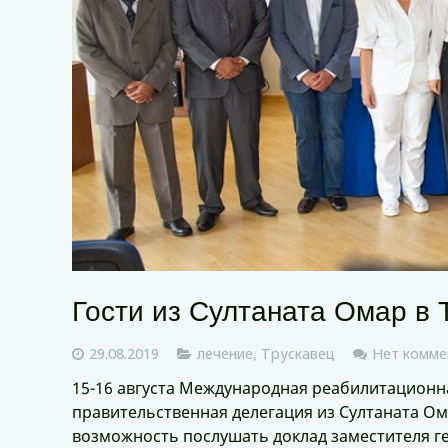
Гости из Султаната Омар в 
29.08.2019
лечение
,
Трускавец
Нет комме
15-16 августа Международная реабилитационн
правительственная делегация из Султаната Ома
возможность послушать доклад заместителя г