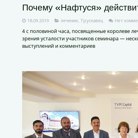
Почему «Нафтуся» действи
18.09.2019
лечение
,
Трускавец
Нет комме
4 с половиной часа, посвященные королеве ле
зрения усталости участников семинара — неск
выступлений и комментариев