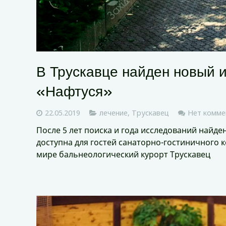
В Трускавце найден новый 
«Нафтуся»
22.05.2019
лечение
,
Трускавец
Нет комме
После 5 лет поиска и года исследований найде
доступна для гостей санаторно-гостиничного 
мире бальнеологический курорт Трускавец