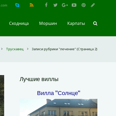
l.com
Сходница
Моршин
Карпаты
Трускавец
Записи рубрики "лечение"
(Страница 2)
Лучшие виллы
Вилла "Солнце"