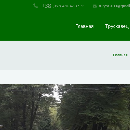
+38
turyst2011@gmai
(067) 420-42-37
Главная
Трускавец
Главная