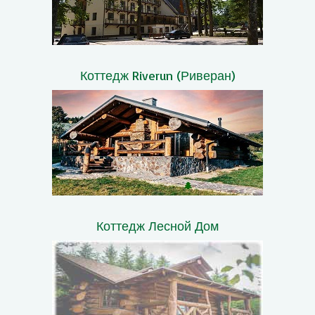
Коттедж Riverun (Риверан)
Коттедж Лесной Дом