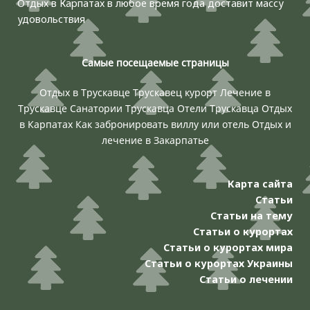
Отдых в Карпатах в любое время года доставит массу
удовольствия
Самые посещаемые страницы
Отдых в Трускавце
Трускавец курорт
Лечение в
Трускавце
Санатории Трускавца
Отели Трускавца
Отдых
в Карпатах
Как забронировать виллу или отель
Отдых и
лечение в Закарпатье
Карта сайта
Статьи
Статьи на тему
Статьи о курортах
Статьи о курортах мира
Статьи о курортах Украины
Статьи о лечении