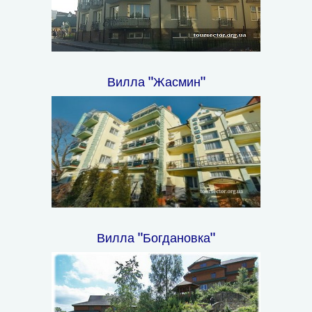
Вилла "Жасмин"
Вилла "Богдановка"