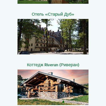
Отель «Старый Дуб»
Коттедж Riverun (Риверан)