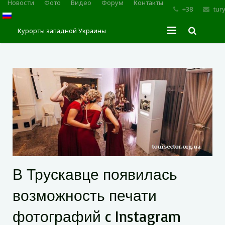
Новости
Фото
Видео
Форум
Контакты
+38
tur
Курорты западной Украины
Главная
Трускавец
Сходница
Моршин
Карпаты
В Трускавце появилась
возможность печати
фотографий c Instagram