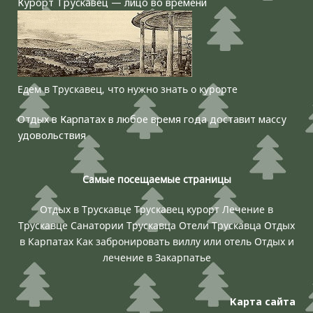
Курорт Трускавец — лицо во времени
Едем в Трускавец, что нужно знать о курорте
Отдых в Карпатах в любое время года доставит массу
удовольствия
Самые посещаемые страницы
Отдых в Трускавце
Трускавец курорт
Лечение в
Трускавце
Санатории Трускавца
Отели Трускавца
Отдых
в Карпатах
Как забронировать виллу или отель
Отдых и
лечение в Закарпатье
Карта сайта