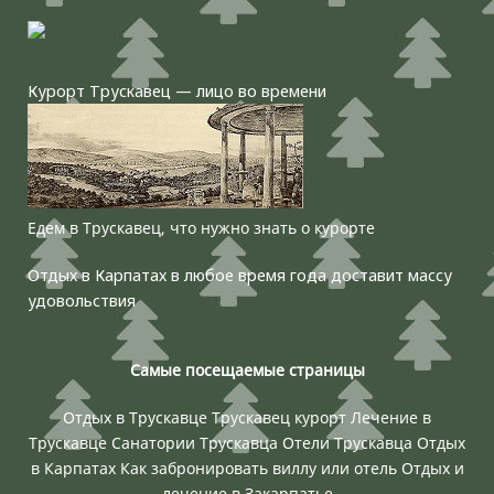
Курорт Трускавец — лицо во времени
Едем в Трускавец, что нужно знать о курорте
Отдых в Карпатах в любое время года доставит массу
удовольствия
Самые посещаемые страницы
Отдых в Трускавце
Трускавец курорт
Лечение в
Трускавце
Санатории Трускавца
Отели Трускавца
Отдых
в Карпатах
Как забронировать виллу или отель
Отдых и
лечение в Закарпатье