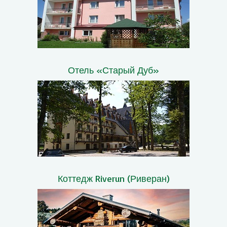
Отель «Старый Дуб»
Коттедж Riverun (Риверан)