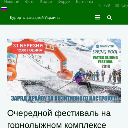
Новости
Фото
Видео
Форум
Контакты
+38
tur
Курорты западной Украины
Главная
Трускавец
Сходница
Моршин
Карпаты
Очередной фестиваль на
горнолыжном комплексе