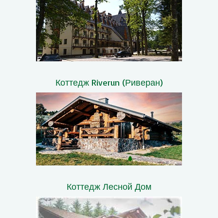
Коттедж Riverun (Риверан)
Коттедж Лесной Дом