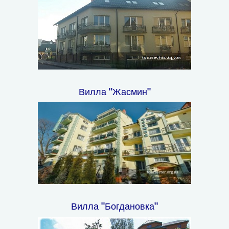
Вилла "Жасмин"
Вилла "Богдановка"