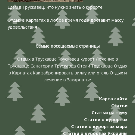
Едем в Трускавец, что нужно знать о курорте
Отдых в Карпатах в любое время года доставит массу
удовольствия
Самые посещаемые страницы
Отдых в Трускавце
Трускавец курорт
Лечение в
Трускавце
Санатории Трускавца
Отели Трускавца
Отдых
в Карпатах
Как забронировать виллу или отель
Отдых и
лечение в Закарпатье
Карта сайта
Статьи
Статьи на тему
Статьи о курортах
Статьи о курортах мира
Статьи о курортах Украины