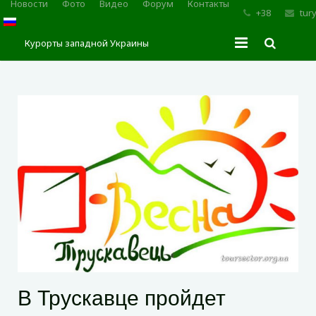
Новости
Фото
Видео
Форум
Контакты
+38
tur
Курорты западной Украины
Главная
Трускавец
Сходница
Моршин
Карпаты
В Трускавце пройдет